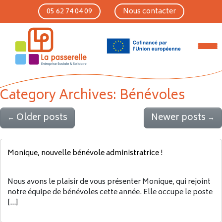
Skip to main content
05 62 74 04 09
Nous contacter
Category Archives: Bénévoles
Older posts
Newer posts
←
→
Monique, nouvelle bénévole administratrice !
Nous avons le plaisir de vous présenter Monique, qui rejoint
notre équipe de bénévoles cette année. Elle occupe le poste
[…]