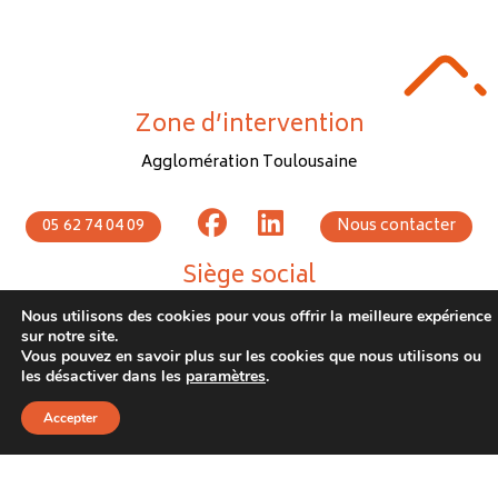
Zone d’intervention
Agglomération Toulousaine
05 62 74 04 09
Nous contacter
Siège social
1 rue de Provence 31770 COLOMIERS
Nous utilisons des cookies pour vous offrir la meilleure expérience
sur notre site.
Vous pouvez en savoir plus sur les cookies que nous utilisons ou
les désactiver dans les
paramètres
.
Mentions légales
©2023 La Passerelle | Tous droits réservés.
Accepter
Création Uniweb 2024