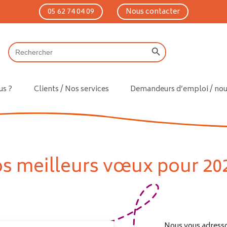
05 62 74 04 09
Nous contacter
Search Button
Search
for:
s ?
Clients / Nos services
Demandeurs d’emploi / nous
s meilleurs vœux pour 202
Nous vous adresso