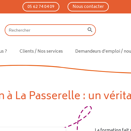
05 62 74 04 09
Nous contacter
Search Button
Search
for:
s ?
Clients / Nos services
Demandeurs d’emploi / nous
 à La Passerelle : un vérit
La formation fait 