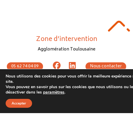
Zone d’intervention
Agglomération Toulousaine
05 62 74 04 09
Nous contacter
Nous utilisons des cookies pour vous offrir la meilleure expérience 
Siège social
site.
Vous pouvez en savoir plus sur les cookies que nous utilisons ou l
1 rue de Provence 31770 COLOMIERS
désactiver dans les
paramètres
.
Accepter
Mentions légales
©2023 La Passerelle | Tous droits réservés.
Création Uniweb 2024